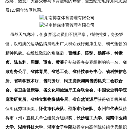
战略，激发广大群众参与体育运动的热情，营造纪念毛泽东同志诞
辰
127周年浓厚氛围。
虽然天气寒冷，但参赛运动员们不惧严寒，精神抖擞，身姿矫
健，以饱满的运动热情展现出广大群众践行健康生活、朝气蓬勃的
精神风貌。在经过激烈的角逐后，
曹维多、陈琛、杨苏林、钟素
贞、陈名利、周娜、谭奇、黄菲
分别获得各参赛组别的第一名。
省
政府办公厅、省体育局、省总工会、省科技事务中心、省科技信息
所、省科学技术厅、省商务厅、民主党派湖南省委机关工会联合
会、省卫生健康委、省文化和旅游厅工会联合会、中国农业科学院
麻类研究所、省粮食和物资储备局、省自然资源厅
获得省直机关单
位组优秀组织奖，
怀化市代表队、邵阳市代表队、永州市代表队
获
得市（州）直机关单位组优秀组织奖，
长沙理工大学、湖南中医药
大学、湖南科技大学、湖南女子学院
获得省内高等院校组优秀组织