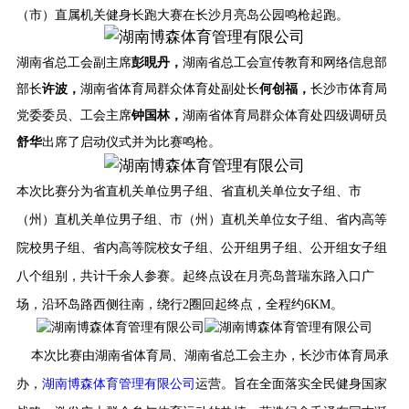
（市）直属机关健身长跑大赛在长沙月亮岛公园鸣枪起跑。
湖南省总工会副主席
彭
晛丹，
湖南省总工会宣传教育和网络信息部
部长
许波，
湖南省体育局群众体育处副处长
何创福，
长沙市体育局
党委委员、工会主席
钟国林，
湖南省体育局群众体育处四级调研员
舒华
出席了启动仪式并为比赛鸣枪。
本次比赛分为省直机关单位男子组、省直机关单位女子组、市
（州）直机关单位男子组、市（州）直机关单位女子组、省内高等
院校男子组、省内高等院校女子组、公开组男
子组、公开组女子组
八个组别，共计千余人参赛。起终点设在月亮岛普瑞东路入口广
场，沿环岛路西侧往南，绕行2圈回起终点，全程约6KM。
本次比赛由湖南省体育局、湖南省总工会主办，长沙市体育局承
办，
湖南博森体育管理有限公司
运营。旨在全面落实全民健身国家