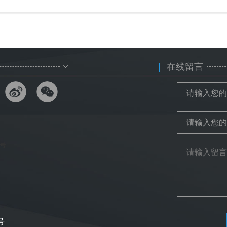
在线留言
号