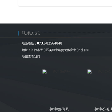
联系方式
0731-82564048
联系电话：
地址：长沙市天心区芙蓉中路贺龙体育中心北门101
地图查看我们
关注微信号
关注公众